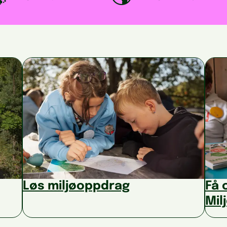
Løs miljøoppdrag
Få 
Mil