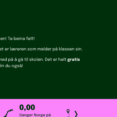
en! Ta beina fatt!
Det er læreren som melder på klassen sin.
ed på å gå til skolen. Det er helt
gratis
din du også!
0,00
0,00
Ganger Norge på
Totalt km gått