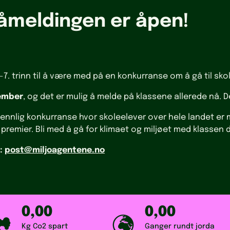
påmeldingen er åpen!
.-7. trinn til å være med på en konkurranse om å gå til skol
tember
, og det er mulig å melde på klassene allerede nå. 
ennlig konkurranse hvor skoleelever over hele landet er m
premier. Bli med å gå for klimaet og miljøet med klassen 
:
post@miljoagentene.no
0,00
0,00
Kg Co2 spart
Ganger rundt jorda