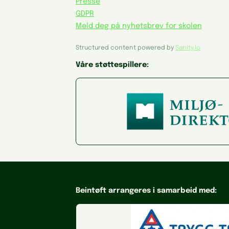
Presse
GDPR
Meld deg på nyhetsbrev for skolen
Structured content powered by
Sanity.io
Våre støttespillere:
Beintøft arrangeres i samarbeid med: